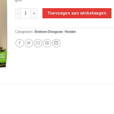
Arion Fresh Adult Medium 3 kg aantal
Toevoegen aan winkelwagen
Categorieën:
Brokken-Droogvoer
,
Honden