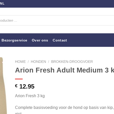
.NL
Bezorgservice
Over ons
Contact
HOME
/
HONDEN
/
BROKKEN-DROOGVOER
Arion Fresh Adult Medium 3 
12.95
€
Arion Fresh 3 kg
Complete basisvoeding voor de hond op basis van kip
gist.