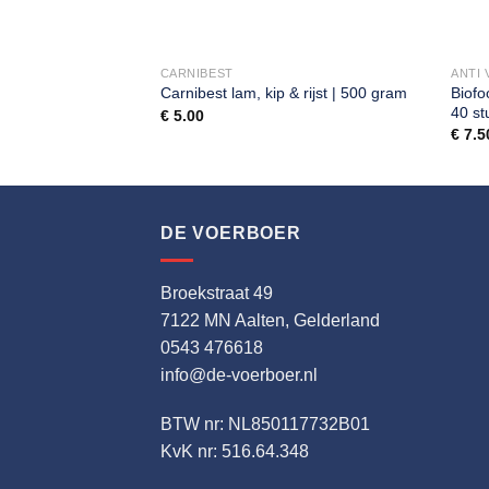
OER
CARNIBEST
ANTI 
Biofo
lt | Kip 4 kg
Carnibest lam, kip & rijst | 500 gram
40 st
€
5.00
€
7.5
DE VOERBOER
Broekstraat 49
7122 MN Aalten, Gelderland
0543 476618
info@de-voerboer.nl
BTW nr: NL850117732B01
KvK nr: 516.64.348