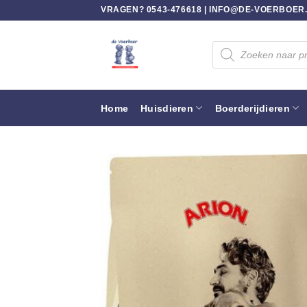
Ga
VRAGEN? 0543-476618 |
INFO@DE-VOERBOER
naar
inhoud
Producten
zoeken
Home
Huisdieren
Boerderijdieren