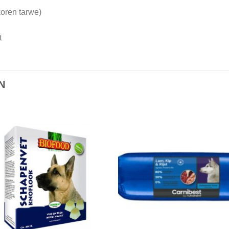
oren tarwe)
t
N