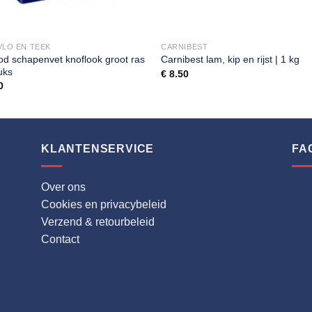
VLO EN TEEK
CARNIBEST
od schapenvet knoflook groot ras
Carnibest lam, kip en rijst | 1 kg
uks
€
8.50
0
KLANTENSERVICE
FA
Over ons
Cookies en privacybeleid
Verzend & retourbeleid
Contact