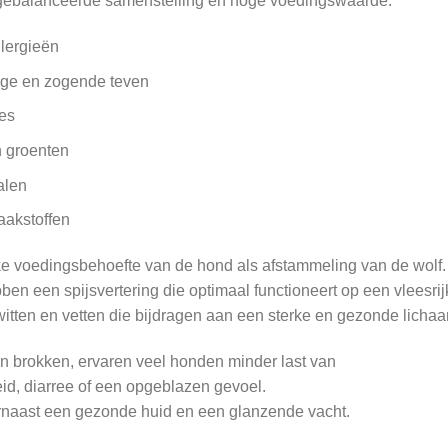
itgebalanceerde samenstelling en hoge voedingswaarde.
lergieën
tige en zogende teven
ees
en groenten
alen
aakstoffen
lijke voedingsbehoefte van de hond als afstammeling van de wolf.
en een spijsvertering die optimaal functioneert op een vleesrijk
iwitten en vetten die bijdragen aan een sterke en gezonde lich
an brokken, ervaren veel honden minder last van
id, diarree of een opgeblazen gevoel.
rnaast een gezonde huid en een glanzende vacht.