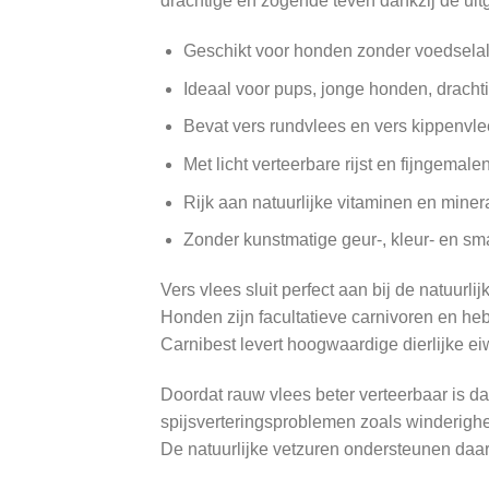
drachtige en zogende teven dankzij de u
Geschikt voor honden zonder voedselal
Ideaal voor pups, jonge honden, drach
Bevat vers rundvlees en vers kippenvl
Met licht verteerbare rijst en fijngemal
Rijk aan natuurlijke vitaminen en miner
Zonder kunstmatige geur-, kleur- en sm
Vers vlees sluit perfect aan bij de natuur
Honden zijn facultatieve carnivoren en hebb
Carnibest levert hoogwaardige dierlijke e
Doordat rauw vlees beter verteerbaar is d
spijsverteringsproblemen zoals winderighe
De natuurlijke vetzuren ondersteunen daa