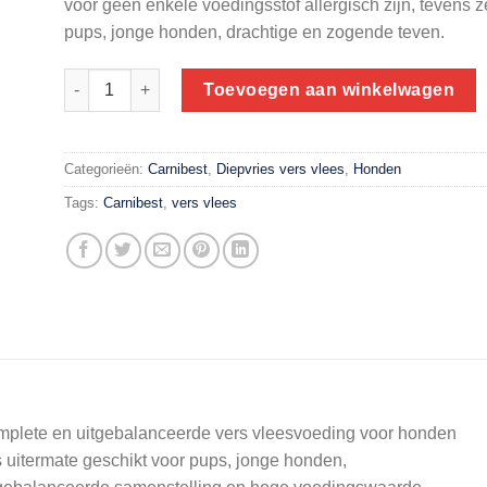
voor geen enkele voedingsstof allergisch zijn, tevens z
pups, jonge honden, drachtige en zogende teven.
Carnibest Rundvlees, kip & rijst | 500 gram aantal
Toevoegen aan winkelwagen
Categorieën:
Carnibest
,
Diepvries vers vlees
,
Honden
Tags:
Carnibest
,
vers vlees
omplete en uitgebalanceerde vers vleesvoeding voor honden
 uitermate geschikt voor pups, jonge honden,