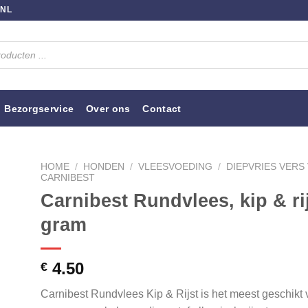
.NL
Bezorgservice
Over ons
Contact
HOME
/
HONDEN
/
VLEESVOEDING
/
DIEPVRIES VERS
CARNIBEST
Carnibest Rundvlees, kip & rij
gram
4.50
€
Carnibest Rundvlees Kip & Rijst is het meest geschikt