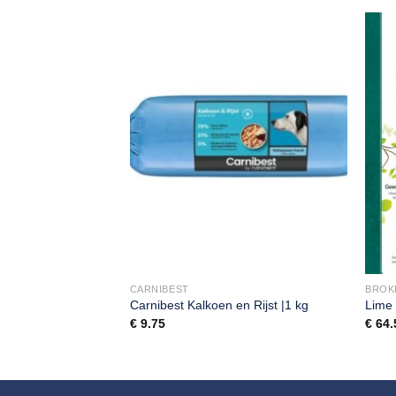
CARNIBEST
BROK
n rijst | 1 kg
Carnibest Kalkoen en Rijst |1 kg
Lime 
€
9.75
€
64.