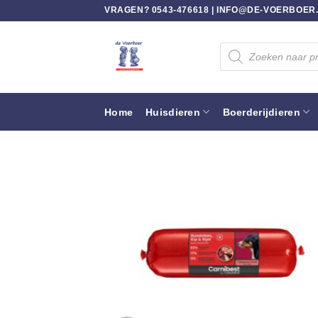
Ga
VRAGEN? 0543-476618 |
INFO@DE-VOERBOER
naar
inhoud
Producten
zoeken
Home
Huisdieren
Boerderijdieren