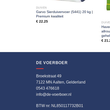
DUIVEN
Garvo Sierduivenvoer (5441) 20 kg |
Premium kwaliteit
€
22.25
DUIV
Haven
allro
gehel
€
21.
DE VOERBOER
Broekstraat 49
7122 MN Aalten, Gelderland
0543 476618
info@de-voerboer.nl
BTW nr: NL850117732B01