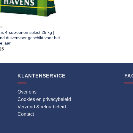
EN
s 4-seizoenen select 25 kg |
und duivenvoer geschikt voor het
e jaar.
25
KLANTENSERVICE
FA
Over ons
Cookies en privacybeleid
Verzend & retourbeleid
Contact