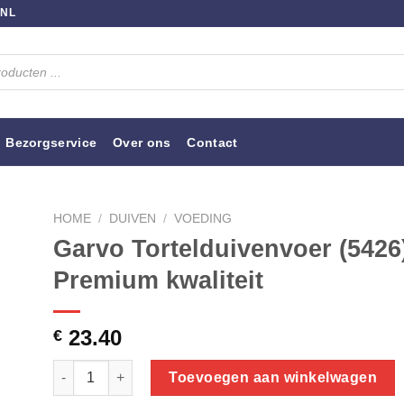
.NL
Bezorgservice
Over ons
Contact
HOME
/
DUIVEN
/
VOEDING
Garvo Tortelduivenvoer (5426)
Premium kwaliteit
23.40
€
Garvo Tortelduivenvoer (5426) 20 kg | Premium kwaliteit 
Toevoegen aan winkelwagen