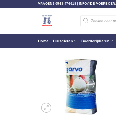
Ga
VRAGEN? 0543-476618 |
INFO@DE-VOERBOER
naar
inhoud
Producten
zoeken
Home
Huisdieren
Boerderijdieren