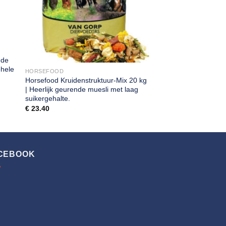
 de
ehele
HORSEFOOD
Horsefood Kruidenstruktuur-Mix 20 kg
| Heerlijk geurende muesli met laag
suikergehalte.
€
23.40
CEBOOK