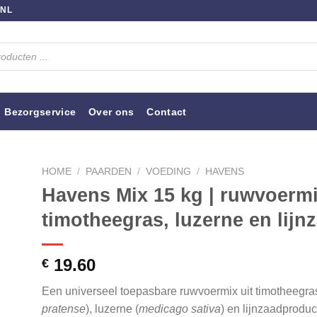
.NL
Bezorgservice
Over ons
Contact
HOME
/
PAARDEN
/
VOEDING
/
HAVENS
Havens Mix 15 kg | ruwvoerm
timotheegras, luzerne en lijn
19.60
€
Een universeel toepasbare ruwvoermix uit timotheegras
pratense
), luzerne (
medicago sativa
) en lijnzaadproduc