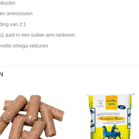
oducten
 en aminozuren
ding van 2:1
); past in een suiker-arm rantsoen
evolle omega vetzuren
N