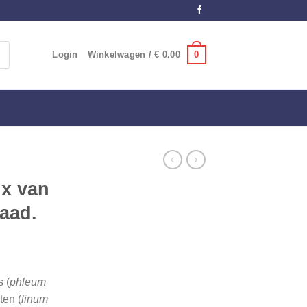
0
Login
Winkelwagen /
€
0.00
ix van
zaad.
 (
phleum
ten (
linum