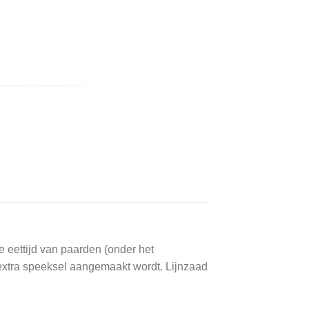
en lijnzaad. aantal
e eettijd van paarden (onder het
extra speeksel aangemaakt wordt. Lijnzaad