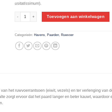
usitatissimum
).
Havens Mix 15 kg | ruwvoermix van timotheegras, luzerne 
Toevoegen aan winkelwagen
Categorieën:
Havens
,
Paarden
,
Ruwvoer
 van het ruwvoerrantsoen (eiwit, vezels) en ter verlenging van d
te zorgt ervoor dat het paard langer en beter kauwt, waardoor 
n.