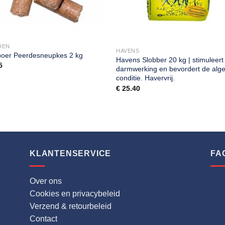
DEN
HAVENS
boer Peerdesneupkes 2 kg
Havens Slobber 20 kg | stimuleert
5
darmwerking en bevordert de alg
conditie. Havervrij.
€
25.40
KLANTENSERVICE
FA
Over ons
Cookies en privacybeleid
Verzend & retourbeleid
Contact