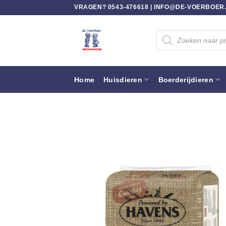
Ga
VRAGEN? 0543-476618 |
INFO@DE-VOERBOER
naar
inhoud
Producten
zoeken
Home
Huisdieren
Boerderijdieren