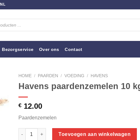
.NL
Bezorgservice
Over ons
Contact
HOME
/
PAARDEN
/
VOEDING
/
HAVENS
Havens paardenzemelen 10 k
12.00
€
Paardenzemelen
Havens paardenzemelen 10 kg aantal
Toevoegen aan winkelwagen