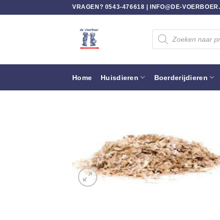
Ga
VRAGEN? 0543-476618 |
INFO@DE-VOERBOER
naar
inhoud
Producten
zoeken
Home
Huisdieren
Boerderijdieren