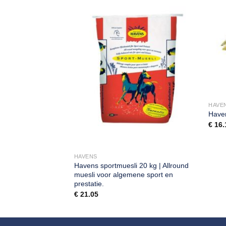
HAVE
Haven
€
16.
HAVENS
Summer-Mix 20 kg |
Havens sportmuesli 20 kg | Allround
en met
muesli voor algemene sport en
en.
prestatie.
€
21.05