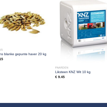
NS
s blanke gepunte haver 20 kg
15
PAARDEN
Liksteen KNZ Wit 10 kg
€
9.45