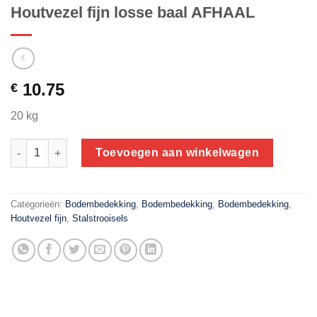
Houtvezel fijn losse baal AFHAAL
10.75
€
20 kg
Houtvezel fijn losse baal AFHAAL aantal
Toevoegen aan winkelwagen
Categorieën:
Bodembedekking
,
Bodembedekking
,
Bodembedekking
,
Houtvezel fijn
,
Stalstrooisels