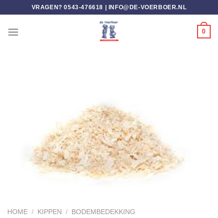
Ga
VRAGEN? 0543-476618 |
INFO@DE-VOERBOER.NL
naar
inhoud
0
HOME
/
KIPPEN
/
BODEMBEDEKKING