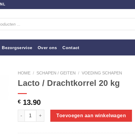
.NL
Bezorgservice
Over ons
Contact
HOME
/
SCHAPEN / GEITEN
/
VOEDING SCHAPEN
Lacto / Drachtkorrel 20 kg
13.90
€
Lacto / Drachtkorrel 20 kg aantal
Toevoegen aan winkelwagen