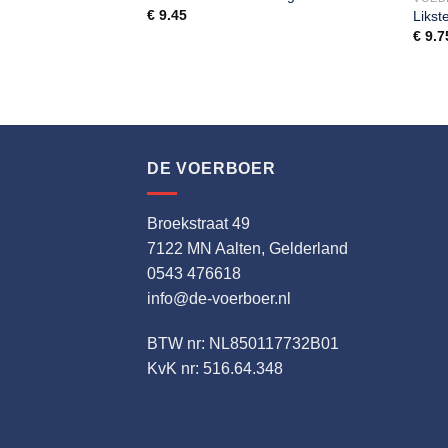
€
9.45
Likst
€
9.7
DE VOERBOER
Broekstraat 49
7122 MN Aalten, Gelderland
0543 476618
info@de-voerboer.nl
BTW nr: NL850117732B01
KvK nr: 516.64.348