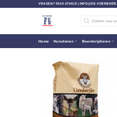
Ga
VRAGEN? 0543-476618 |
INFO@DE-VOERBOER
naar
inhoud
Producten
zoeken
Home
Huisdieren
Boerderijdieren