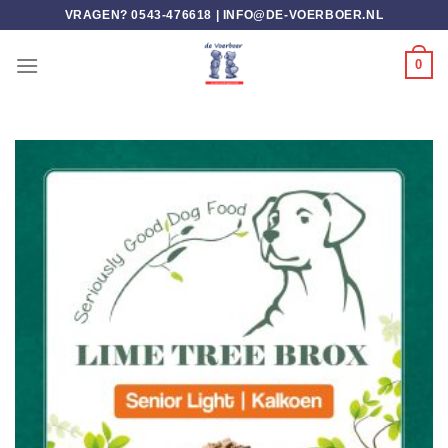
Ga
VRAGEN? 0543-476618 |
INFO@DE-VOERBOER.NL
naar
inhoud
0