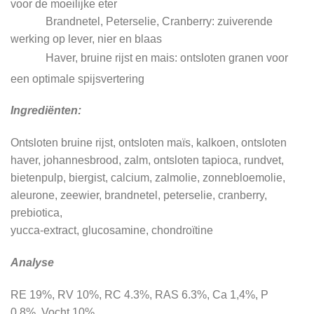
voor de moeilijke eter
Brandnetel, Peterselie, Cranberry: zuiverende
werking op lever, nier en blaas
Haver, bruine rijst en mais: ontsloten granen voor
een optimale spijsvertering
Ingrediënten:
Ontsloten bruine rijst, ontsloten maïs, kalkoen, ontsloten
haver, johannesbrood, zalm, ontsloten tapioca, rundvet,
bietenpulp, biergist, calcium, zalmolie, zonnebloemolie,
aleurone, zeewier, brandnetel, peterselie, cranberry,
prebiotica,
yucca-extract, glucosamine, chondroïtine
Analyse
RE 19%, RV 10%, RC 4.3%, RAS 6.3%, Ca 1,4%, P
0,8%, Vocht 10%