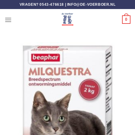
Ga
VRAGEN? 0543-476618 |
INFO@DE-VOERBOER.NL
naar
inhoud
0