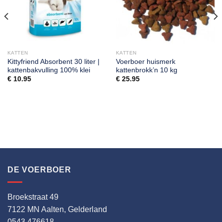
KATTEN
KATTEN
Kittyfriend Absorbent 30 liter |
Voerboer huismerk
kattenbakvulling 100% klei
kattenbrokk’n 10 kg
€
10.95
€
25.95
DE VOERBOER
Broekstraat 49
7122 MN Aalten, Gelderland
0543 476618