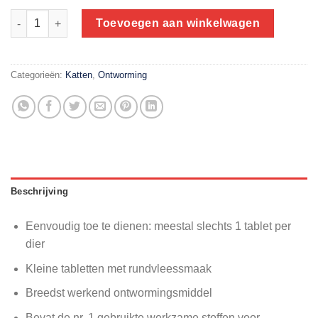
Milquestra wormtabletten volwassen kat - 4 tabletten aantal
Toevoegen aan winkelwagen
Categorieën:
Katten
,
Ontworming
Beschrijving
Eenvoudig toe te dienen: meestal slechts 1 tablet per
dier
Kleine tabletten met rundvleessmaak
Breedst werkend ontwormingsmiddel
Bevat de nr. 1 gebruikte werkzame stoffen voor