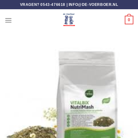
Ga
VRAGEN? 0543-476618 |
INFO@DE-VOERBOER.NL
naar
inhoud
0