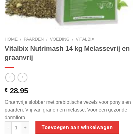
HOME
/
PAARDEN
/
VOEDING
/
VITALBIX
Vitalbix Nutrimash 14 kg Melassevrij en
graanvrij
28.95
€
Graanvrije slobber met prebiotische vezels voor pony’s en
paarden. Vrij van granen en melasse. Voor een gezonde
darmflora.
Vitalbix Nutrimash 14 kg Melassevrij en graanvrij aantal
Toevoegen aan winkelwagen