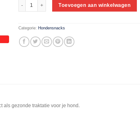
Voerboer-huismerk hondenkoekjes 400 gram | Mergpijp-r
Toevoegen aan winkelwagen
Categorie:
Hondensnacks
t als gezonde traktatie voor je hond.