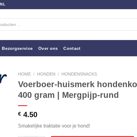
.NL
Bezorgservice
Over ons
Contact
HOME
/
HONDEN
/
HONDENSNACKS
Voerboer-huismerk hondenko
400 gram | Mergpijp-rund
4.50
€
Smakelijke traktatie voor je hond!