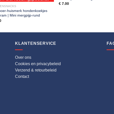
€
7.00
ENSNACKS
boer-huismerk hondenkoekjes
ram | Mini mergpijp-rund
0
KLANTENSERVICE
FA
Over ons
Cookies en privacybeleid
Verzend & retourbeleid
Contact