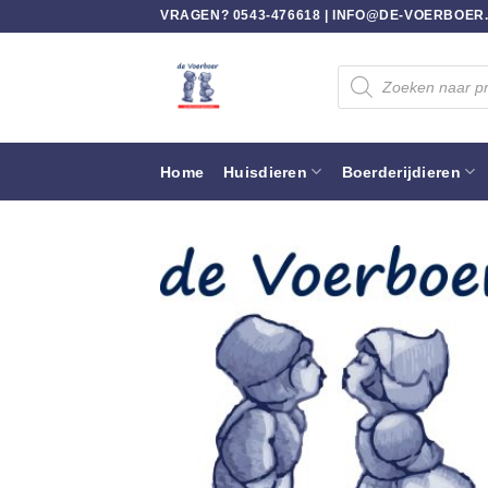
Ga
VRAGEN? 0543-476618 |
INFO@DE-VOERBOER
naar
inhoud
Producten
zoeken
Home
Huisdieren
Boerderijdieren