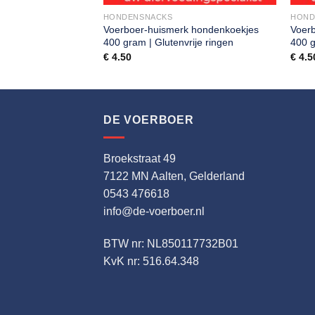
HONDENSNACKS
HOND
k hondenkoekjes
Voerboer-huismerk hondenkoekjes
Voer
mix
400 gram | Glutenvrije ringen
400 g
€
4.50
€
4.5
DE VOERBOER
Broekstraat 49
7122 MN Aalten, Gelderland
0543 476618
info@de-voerboer.nl
BTW nr: NL850117732B01
KvK nr: 516.64.348