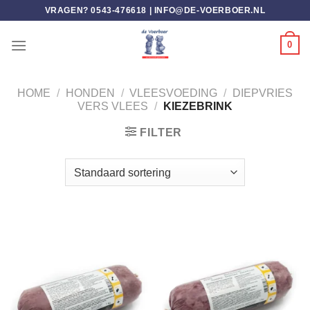
Ga
VRAGEN? 0543-476618 |
INFO@DE-VOERBOER.NL
naar
inhoud
0
HOME
/
HONDEN
/
VLEESVOEDING
/
DIEPVRIES
VERS VLEES
/
KIEZEBRINK
FILTER