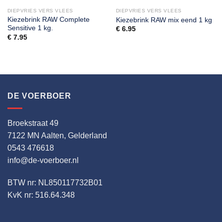
DIEPVRIES VERS VLEES
DIEPVRIES VERS VLEES
Kiezebrink RAW Complete
Kiezebrink RAW mix eend 1 kg
Sensitive 1 kg.
€
6.95
€
7.95
DE VOERBOER
Broekstraat 49
7122 MN Aalten, Gelderland
0543 476618
info@de-voerboer.nl
BTW nr: NL850117732B01
KvK nr: 516.64.348