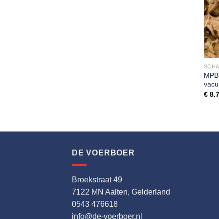
SCHA
MPB 
vacu
€
8.
DE VOERBOER
Broekstraat 49
7122 MN Aalten, Gelderland
0543 476618
info@de-voerboer.nl