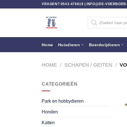
Ga
VRAGEN? 0543-476618 |
INFO@DE-VOERBOER
naar
inhoud
Producten
zoeken
Home
Huisdieren
Boerderijdieren
HOME
/
SCHAPEN / GEITEN
/
VO
CATEGORIEËN
Park en hobbydieren
Honden
Katten