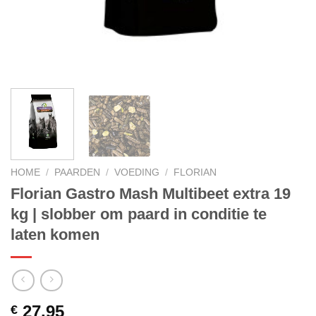
HOME
/
PAARDEN
/
VOEDING
/
FLORIAN
Florian Gastro Mash Multibeet extra 19
kg | slobber om paard in conditie te
laten komen
27.95
€