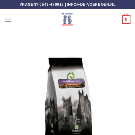
Ga
VRAGEN? 0543-476618 |
INFO@DE-VOERBOER.NL
naar
inhoud
0