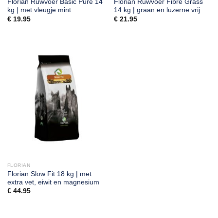
Florian Ruwvoer Basic Pure 14
Florian Ruwvoer Fibre Grass
kg | met vleugje mint
14 kg | graan en luzerne vrij
€
19.95
€
21.95
FLORIAN
Florian Slow Fit 18 kg | met
extra vet, eiwit en magnesium
€
44.95