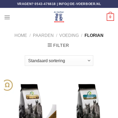
Ga
VRAGEN? 0543-476618 |
INFO@DE-VOERBOER.NL
naar
inhoud
0
HOME
/
PAARDEN
/
VOEDING
/
FLORIAN
FILTER