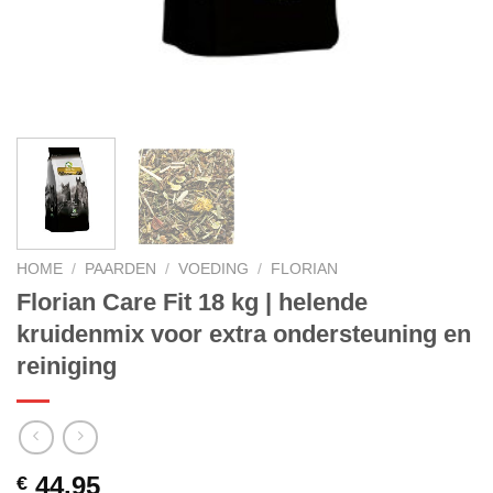
HOME
/
PAARDEN
/
VOEDING
/
FLORIAN
Florian Care Fit 18 kg | helende
kruidenmix voor extra ondersteuning en
reiniging
44.95
€