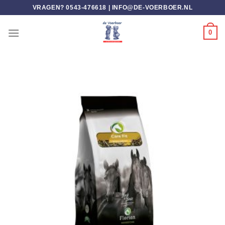
Ga
VRAGEN? 0543-476618 |
INFO@DE-VOERBOER.NL
naar
inhoud
0