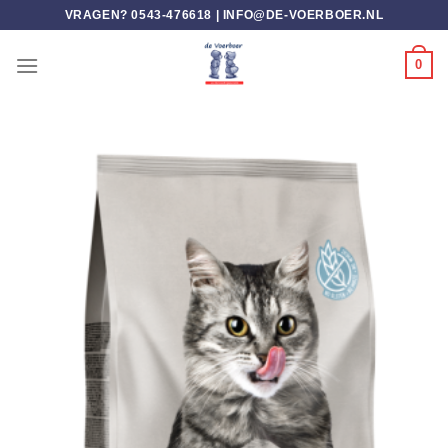
Ga
VRAGEN? 0543-476618 |
INFO@DE-VOERBOER.NL
naar
inhoud
0