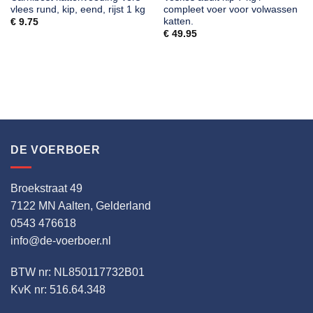
vlees rund, kip, eend, rijst 1 kg
compleet voer voor volwassen
katten.
€
9.75
€
49.95
DE VOERBOER
Broekstraat 49
7122 MN Aalten, Gelderland
0543 476618
info@de-voerboer.nl
BTW nr: NL850117732B01
KvK nr: 516.64.348