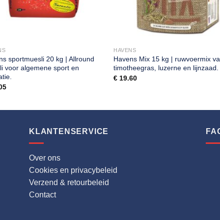
NS
HAVENS
s sportmuesli 20 kg | Allround
Havens Mix 15 kg | ruwvoermix v
i voor algemene sport en
timotheegras, luzerne en lijnzaad.
atie.
€
19.60
05
KLANTENSERVICE
FA
Over ons
Cookies en privacybeleid
Verzend & retourbeleid
Contact