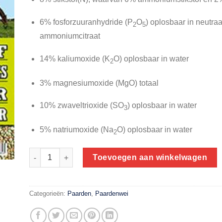
was:
is:
€ 77.85.
€ 70.00.
6% fosforzuuranhydride (P
O
) oplosbaar in neutraa
2
5
ammoniumcitraat
14% kaliumoxide (K
O) oplosbaar in water
2
3% magnesiumoxide (MgO) totaal
10% zwaveltrioxide (SO
) oplosbaar in water
3
5% natriumoxide (Na
O) oplosbaar in water
2
Fertigreen Meststof voor weiden 20 kg | kunstmest voor g
Toevoegen aan winkelwagen
Categorieën:
Paarden
,
Paardenwei