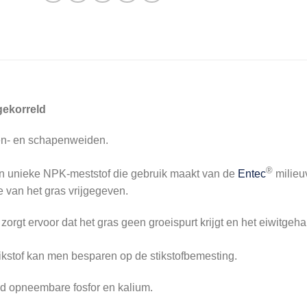
gekorreld
en- en schapenweiden.
®
n unieke NPK-meststof die gebruik maakt van de
Entec
milieuv
 van het gras vrijgegeven.
orgt ervoor dat het gras geen groeispurt krijgt en het eiwitgehalte
tikstof kan men besparen op de stikstofbemesting.
 opneembare fosfor en kalium.