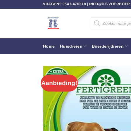
Ga
VRAGEN? 0543-476618 |
INFO@DE-VOERBOER
naar
inhoud
Producten
zoeken
Home
Huisdieren
Boerderijdieren
Aanbieding!