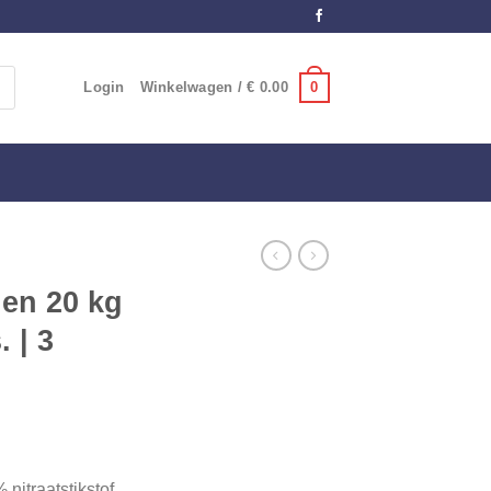
0
Login
Winkelwagen /
€
0.00
den 20 kg
 | 3
nitraatstikstof