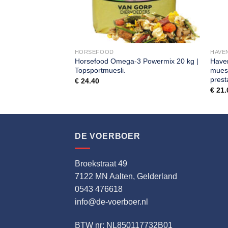
neupkes 2 kg
HORSEFOOD
HAVE
Horsefood Omega-3 Powermix 20 kg |
Haven
Topsportmuesli.
muesl
prest
€
24.40
€
21.
DE VOERBOER
Broekstraat 49
7122 MN Aalten, Gelderland
0543 476618
info@de-voerboer.nl
BTW nr: NL850117732B01