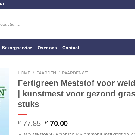
.NL
Bezorgservice
Over ons
Contact
HOME
/
PAARDEN
/
PAARDENWEI
Fertigreen Meststof voor wei
| kunstmest voor gezond gras.
stuks
Oorspronkelijke
Huidige
77.85
70.00
€
€
prijs
prijs
8% stikstof(N), waarvan 6% ammoniumstikstof en 2% 