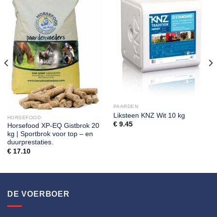
PAARDEN
Liksteen KNZ Wit 10 kg
HORSEFOOD
€
9.45
Horsefood XP-EQ Gistbrok 20
kg | Sportbrok voor top – en
duurprestaties.
€
17.10
DE VOERBOER