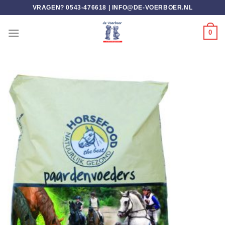
Ga
VRAGEN? 0543-476618 |
INFO@DE-VOERBOER.NL
naar
inhoud
0